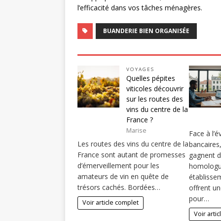
l’efficacité dans vos tâches ménagères.
BUANDERIE BIEN ORGANISÉE
VOYAGES
Quelles pépites
viticoles découvrir
sur les routes des
vins du centre de la
France ?
Marise
Face à l’é
Les routes des vins du centre de la
bancaires,
France sont autant de promesses
gagnent du
d’émerveillement pour les
homologue
amateurs de vin en quête de
établisse
trésors cachés. Bordées…
offrent un
pour…
Voir article complet
Voir arti