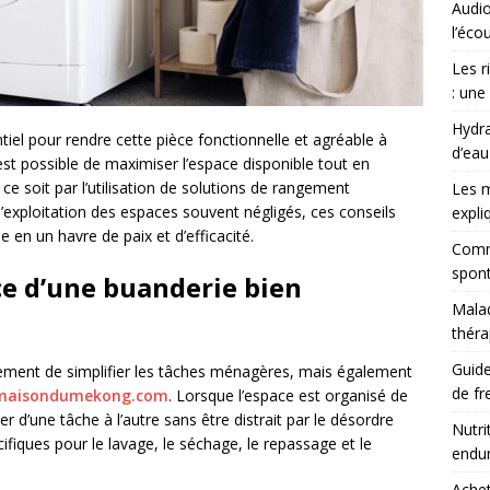
Audio
l’éco
Les r
: une
Hydra
iel pour rendre cette pièce fonctionnelle et agréable à
d’eau
 est possible de maximiser l’espace disponible tout en
e soit par l’utilisation de solutions de rangement
Les m
’exploitation des espaces souvent négligés, ces conseils
expli
 en un havre de paix et d’efficacité.
Comme
spont
e d’une buanderie bien
Malad
théra
Guide
ment de simplifier les tâches ménagères, mais également
de fr
maisondumekong.com
. Lorsque l’espace est organisé de
er d’une tâche à l’autre sans être distrait par le désordre
Nutri
ifiques pour le lavage, le séchage, le repassage et le
endu
Achet