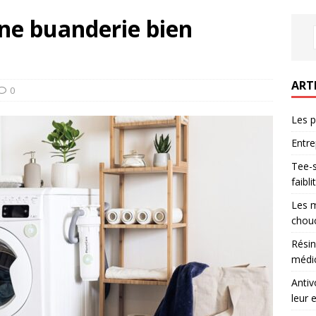
ne buanderie bien
ART
0
Les p
Entre
Tee-s
faibl
Les m
chouc
Résin
médic
Antiv
leur 