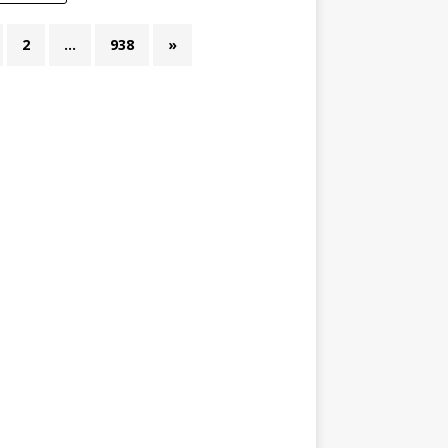
2
…
938
»