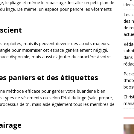
e, le pliage et même le repassage. Installer un petit plan de
idées
ent du linge. De même, un espace pour pendre les vêtements
Les c
des m
escient
de re
actue
-exploités, mais ils peuvent devenir des atouts majeurs.
Rédac
’angle pour maximiser cet espace généralement négligé.
sabot
ce disponible, mais aussi d’ajouter du caractère à votre
dans
rédac
Packs
es paniers et des étiquettes
d’hôt
boos
st une méthode efficace pour garder votre buanderie bien
Chris
s types de vêtements ou selon l’état du linge (sale, propre,
mari
le processus de tri, mais aide également tous les membres de
airage