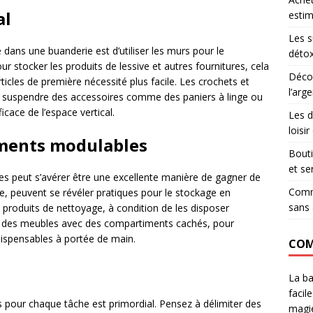
al
estim
Les s
dans une buanderie est d’utiliser les murs pour le
détox
 stocker les produits de lessive et autres fournitures, cela
Décou
rticles de première nécessité plus facile. Les crochets et
l’arg
r suspendre des accessoires comme des paniers à linge ou
ficace de l’espace vertical.
Les d
loisi
ements modulables
Bouti
et se
s peut s’avérer être une excellente manière de gagner de
Comme
e, peuvent se révéler pratiques pour le stockage en
sans 
s produits de nettoyage, à condition de les disposer
r des meubles avec des compartiments cachés, pour
dispensables à portée de main.
COM
La ba
facil
 pour chaque tâche est primordial. Pensez à délimiter des
magie