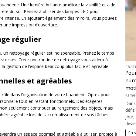
anderie. Une lumière brillante améliore la visibilité et aide
preté du sol. Pensez à utiliser des lampes LED pour
ère intense. En ajoutant également des miroirs, vous pouvez
r une impression d’ouverture.
ge régulier
 un nettoyage régulier est indispensable. Prenez le temps
les stockés. Créer une routine de nettoyage vous aidera à
 la gestion de l’espace beaucoup plus facile et agréable.
PRAT
Pour
nnelles et agréables
huma
moti
n rôle dans l’organisation de votre buanderie. Optez pour
Kame
rsonnelle tout en restant fonctionnels. Des étagères
Dans 
 non seulement contribuer au rangement des objets, mais
défis
phère agréable lors de l’accomplissement de vos tâches
jour,
devie
En s
viendra un espace optimisé et agréable à utiliser, propice à