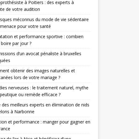
prothésiste à Poitiers : des experts à
ute de votre audition
isques méconnus du mode de vie sédentaire
 menace pour votre santé
tation et performance sportive : combien
 boire par jour ?
issions d’un avocat pénaliste à bruxelles
quées
nt obtenir des images naturelles et
anées lors de votre mariage ?
ies nerveuses : le traitement naturel, mythe
peutique ou remède efficace ?
 des meilleurs experts en élimination de nids
elons à Narbonne
tion et performance : manger pour gagner en
rance
ez de l’or à Nice et bénéficiez d’une