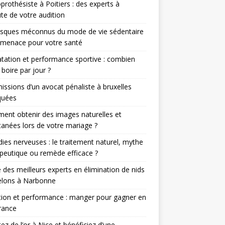
prothésiste à Poitiers : des experts à
ute de votre audition
isques méconnus du mode de vie sédentaire
 menace pour votre santé
tation et performance sportive : combien
 boire par jour ?
issions d’un avocat pénaliste à bruxelles
quées
nt obtenir des images naturelles et
anées lors de votre mariage ?
ies nerveuses : le traitement naturel, mythe
peutique ou remède efficace ?
 des meilleurs experts en élimination de nids
elons à Narbonne
tion et performance : manger pour gagner en
rance
ez de l’or à Nice et bénéficiez d’une