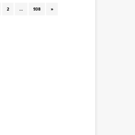
2
…
938
»