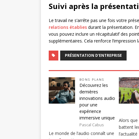
Suivi après la présentat
Le travail ne s’arrête pas une fois votre prés
relations établies
durant la présentation. E
vous pouvez inclure un récapitulatif des poi
supplémentaires. Cela renforce l’impression la
PRÉSENTATION D'ENTREPRISE
BONS PLANS
Découvrez les
dernières
innovations audio
pour une
expérience
immersive unique
Alors que 
Pascal Cabus
battent le
Le monde de l’audio connaît une
l’actualit