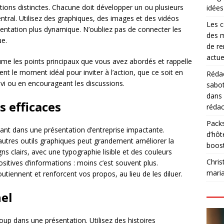
tions distinctes. Chacune doit développer un ou plusieurs
idées
ntral. Utilisez des graphiques, des images et des vidéos
Les c
ésentation plus dynamique. N’oubliez pas de connecter les
des m
ue.
de re
actue
ume les points principaux que vous avez abordés et rappelle
t le moment idéal pour inviter à l’action, que ce soit en
Rédac
ivi ou en encourageant les discussions.
sabot
dans
s efficaces
rédac
Packs
ant dans une présentation d’entreprise impactante.
d’hôt
’autres outils graphiques peut grandement améliorer la
boos
ns clairs, avec une typographie lisible et des couleurs
Chris
itives d’informations : moins c’est souvent plus.
mari
tiennent et renforcent vos propos, au lieu de les diluer.
nel
up dans une présentation. Utilisez des histoires