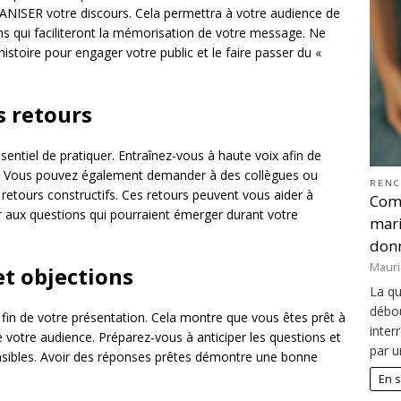
ISER votre discours. Cela permettra à votre audience de
ons qui faciliteront la mémorisation de votre message. Ne
stoire pour engager votre public et le faire passer du «
s retours
ssentiel de pratiquer. Entraînez-vous à haute voix afin de
ing. Vous pouvez également demander à des collègues ou
RENC
etours constructifs. Ces retours peuvent vous aider à
Comb
r aux questions qui pourraient émerger durant votre
mari
donn
Maur
et objections
La qu
débou
 fin de votre présentation. Cela montre que vous êtes prêt à
inter
 votre audience. Préparez-vous à anticiper les questions et
par u
nsibles. Avoir des réponses prêtes démontre une bonne
En s