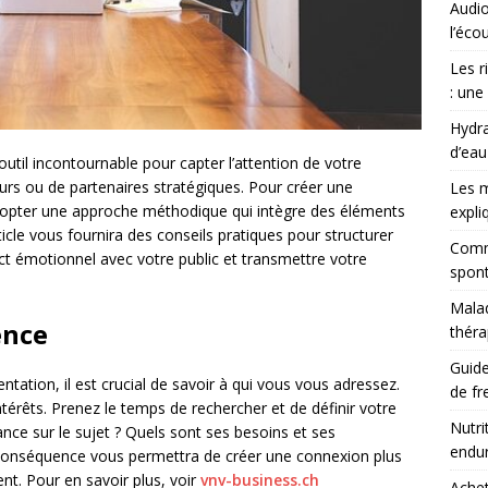
Audio
l’éco
Les r
: une
Hydra
d’eau
outil incontournable pour capter l’attention de votre
sseurs ou de partenaires stratégiques. Pour créer une
Les m
adopter une approche méthodique qui intègre des éléments
expli
rticle vous fournira des conseils pratiques pour structurer
Comme
ct émotionnel avec votre public et transmettre votre
spont
Malad
ence
théra
Guide
ation, il est crucial de savoir à qui vous vous adressez.
de fr
térêts. Prenez le temps de rechercher et de définir votre
Nutri
ance sur le sujet ? Quels sont ses besoins et ses
endu
conséquence vous permettra de créer une connexion plus
nt. Pour en savoir plus, voir
vnv-business.ch
Achet