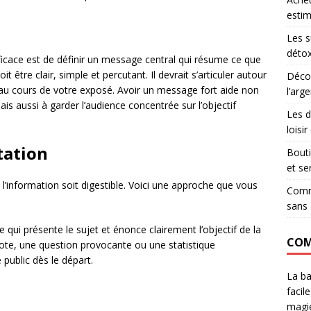
estim
Les s
détox
ficace est de définir un message central qui résume ce que
tre clair, simple et percutant. Il devrait s’articuler autour
Décou
 au cours de votre exposé. Avoir un message fort aide non
l’arg
is aussi à garder l’audience concentrée sur l’objectif
Les d
loisi
tation
Bouti
et se
l’information soit digestible. Voici une approche que vous
Comme
sans 
i présente le sujet et énonce clairement l’objectif de la
COM
ote, une question provocante ou une statistique
 public dès le départ.
La ba
facil
magie