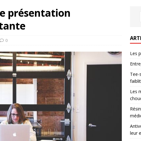
e présentation
ctante
ART
0
Les p
Entre
Tee-s
faibl
Les m
chouc
Résin
médic
Antiv
leur 