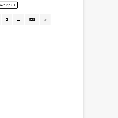
avoir plus
2
…
935
»