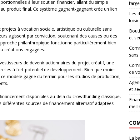
ortionnelles à leur soutien financier, allant du simple
l’arg
 au produit final. Ce système gagnant-gagnant crée un lien
Les d
loisi
projets à vocation sociale, artistique ou culturelle sans
Bouti
teurs agissent par conviction, soutenant des causes ou des
et se
e approche philanthropique fonctionne particulièrement bien
Comme
ou créations engagées.
sans 
estisseurs de devenir actionnaires du projet créatif, une
Comm
turelles à fort potentiel de développement. Bien que moins
de vo
 ce modèle gagne du terrain pour les studios de production,
Agenc
nts.
et se
 financement disponibles au-delà du crowdfunding classique,
Finan
s différentes sources de financement alternatif adaptées
meill
COM
La ba