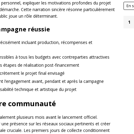
s personnel, expliquer les motivations profondes du projet
En s
 démarche. Cette narration sincère résonne particulièrement
ublic joue un rôle déterminant.
1
campagne réussie
récisément incluant production, récompenses et
ssibles à tous les budgets avec contreparties attractives
es étapes de réalisation post-financement
ncrètement le projet final envisagé
t l’engagement avant, pendant et après la campagne
abilité technique et artistique du projet
otre communauté
lement plusieurs mois avant le lancement officiel.
er une présence sur les réseaux sociaux pertinents et créer
iale cruciale. Les premiers jours de collecte conditionnent