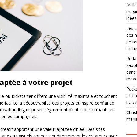
facil
magie
idées
Les c
des m
de re
actue
Rédac
sabot
dans
rédac
aptée à votre projet
Packs
d’hôt
 ou Kickstarter offrent une visibilité maximale et touchent
boos
e facilite la découvrabilité des projets et inspire confiance
 crowdfunding disposent également d’outils performants et
Chris
ser les campagnes.
mari
créatif apportent une valeur ajoutée ciblée. Des sites
u aux arts visuels connectent directement les créateurs avec