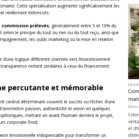
omaine. Cette spécialisation augmente significativement les
et réellement intéressés.
e commission prélevés
, généralement entre 5 et 10% du
selon le principe du tout ou rien ou du tout reçu, ainsi que
pagnement, les outils marketing ou la mise en relation
e d’une logique différente orientée vers l’investissement
 transparence restent similaires à ceux du financement
ne percutante et mémorable
PRAT
Com
mais
nt central déterminant souvent le succès ou l’échec d’une
Maris
ansmettre passion, authenticité et vision en quelques
Créer
phistiquée, mettant en avant l’humain derrière le projet,
vérit
rs corporate froid.
et d’
xion émotionnelle indispensable pour transformer un
d’int