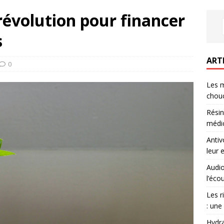
révolution pour financer
s
ART
0
Les m
chouc
Résin
médic
Antiv
leur 
Audio
l’éco
Les r
: une
Hydra