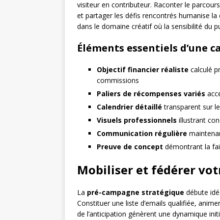
visiteur en contributeur. Raconter le parcour
et partager les défis rencontrés humanise la
dans le domaine créatif où la sensibilité du p
Éléments essentiels d’une 
Objectif financier réaliste
calculé p
commissions
Paliers de récompenses variés
acce
Calendrier détaillé
transparent sur l
Visuels professionnels
illustrant co
Communication régulière
maintenan
Preuve de concept
démontrant la fais
Mobiliser et fédérer v
La
pré-campagne stratégique
débute idéa
Constituer une liste d’emails qualifiée, anim
de l’anticipation génèrent une dynamique init