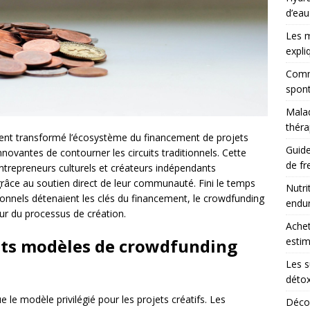
d’eau
Les m
expli
Comme
spont
Malad
théra
nt transformé l’écosystème du financement de projets
Guide
nnovantes de contourner les circuits traditionnels. Cette
de fr
entrepreneurs culturels et créateurs indépendants
 grâce au soutien direct de leur communauté. Fini le temps
Nutri
tionnels détenaient les clés du financement, le crowdfunding
endu
œur du processus de création.
Achet
nts modèles de crowdfunding
estim
Les s
détox
e le modèle privilégié pour les projets créatifs. Les
Décou