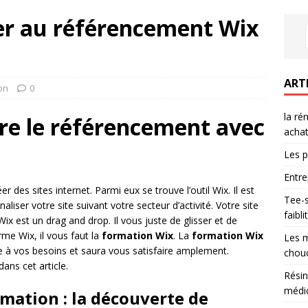
r au référencement Wix
ART
on
0
la ré
e le référencement avec
achat
Les p
Entre
er des sites internet. Parmi eux se trouve l’outil Wix. Il est
Tee-s
liser votre site suivant votre secteur d’activité. Votre site
faibl
ix est un drag and drop. Il vous juste de glisser et de
rme Wix, il vous faut la
formation Wix
. La
formation Wix
Les m
te à vos besoins et saura vous satisfaire amplement.
chouc
dans cet article.
Résin
médic
mation : la découverte de