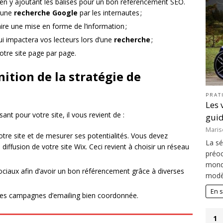
t en y ajoutant les balises pour un bon référencement SEO.
d’une
recherche Google
par les internautes ;
ire une mise en forme de l’information ;
i impactera vos lecteurs lors d’une
recherche
;
otre site page par page.
nition de la stratégie de
PRAT
Les 
sant pour votre site, il vous revient de :
guid
Maris
votre site et de mesurer ses potentialités. Vous devez
La sé
diffusion de votre site Wix. Ceci revient à choisir un réseau
préoc
monde
ociaux afin d’avoir un bon référencement grâce à diverses
modèl
En s
 des campagnes d’emailing bien coordonnée.
1