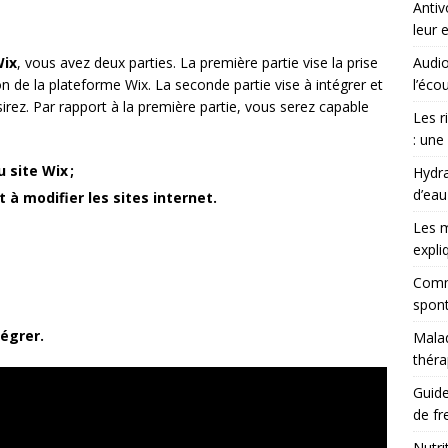
Antiv
leur 
ix
, vous avez deux parties. La première partie vise la prise
Audio
on de la plateforme Wix. La seconde partie vise à intégrer et
l’éco
irez. Par rapport à la première partie, vous serez capable
Les r
: une
 site Wix ;
Hydra
d’eau
t à modifier les sites internet.
Les m
expli
Comme
spont
tégrer.
Malad
théra
Guide
de fr
Nutri