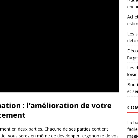
endu
Achet
estim
Les s
détox
Décou
l’arg
Les d
loisi
Bouti
et se
tion : l’amélioration de votre
COM
ncement
La ba
ement en deux parties. Chacune de ses parties contient
facil
tie, vous serez en même de développer l’ergonomie de vos
magie