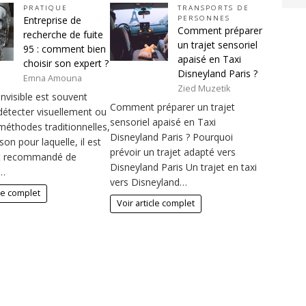
PRATIQUE
TRANSPORTS DE
Entreprise de
PERSONNES
Comment préparer
recherche de fuite
un trajet sensoriel
95 : comment bien
apaisé en Taxi
choisir son expert ?
Disneyland Paris ?
Emna Amouna
Zied Muzetik
invisible est souvent
Comment préparer un trajet
à détecter visuellement ou
sensoriel apaisé en Taxi
méthodes traditionnelles,
Disneyland Paris ? Pourquoi
ison pour laquelle, il est
prévoir un trajet adapté vers
t recommandé de
Disneyland Paris Un trajet en taxi
r…
vers Disneyland…
cle complet
Voir article complet