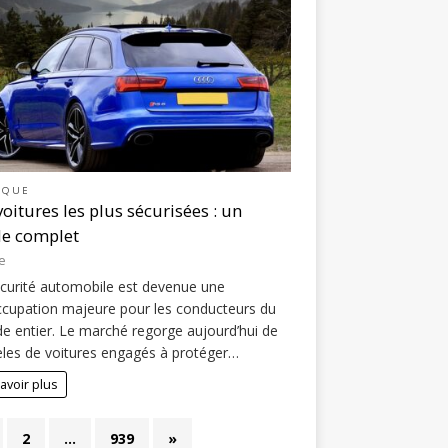
IQUE
voitures les plus sécurisées : un
e complet
e
curité automobile est devenue une
cupation majeure pour les conducteurs du
 entier. Le marché regorge aujourd’hui de
es de voitures engagés à protéger…
avoir plus
2
…
939
»