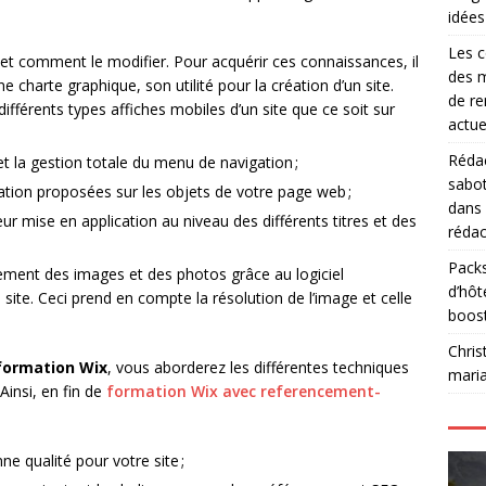
idées
Les c
et comment le modifier. Pour acquérir ces connaissances, il
des m
 charte graphique, son utilité pour la création d’un site.
de re
fférents types affiches mobiles d’un site que ce soit sur
actue
Rédac
t la gestion totale du menu de navigation ;
sabot
ation proposées sur les objets de votre page web ;
dans
eur mise en application au niveau des différents titres et des
rédac
Packs
ment des images et des photos grâce au logiciel
d’hôt
site. Ceci prend en compte la résolution de l’image et celle
boos
Chris
formation Wix
, vous aborderez les différentes techniques
mari
Ainsi, en fin de
formation Wix avec referencement-
ne qualité pour votre site ;