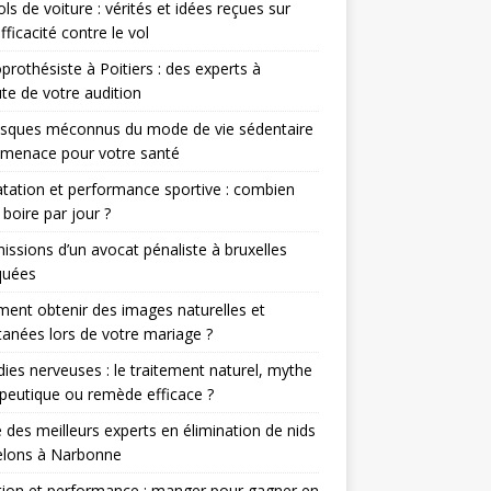
ols de voiture : vérités et idées reçues sur
efficacité contre le vol
prothésiste à Poitiers : des experts à
ute de votre audition
isques méconnus du mode de vie sédentaire
 menace pour votre santé
tation et performance sportive : combien
 boire par jour ?
issions d’un avocat pénaliste à bruxelles
quées
nt obtenir des images naturelles et
anées lors de votre mariage ?
ies nerveuses : le traitement naturel, mythe
peutique ou remède efficace ?
 des meilleurs experts en élimination de nids
elons à Narbonne
tion et performance : manger pour gagner en