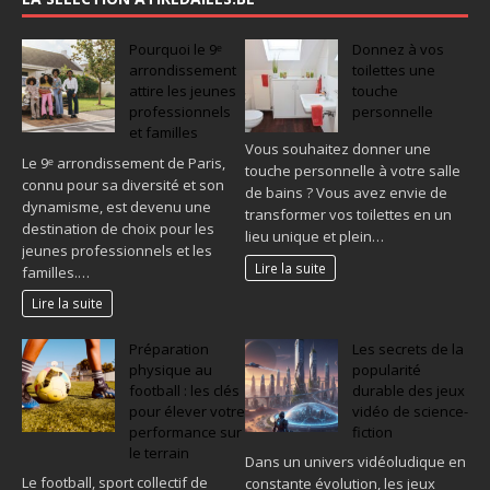
Pourquoi le 9ᵉ
Donnez à vos
arrondissement
toilettes une
attire les jeunes
touche
professionnels
personnelle
et familles
Vous souhaitez donner une
Le 9ᵉ arrondissement de Paris,
touche personnelle à votre salle
connu pour sa diversité et son
de bains ? Vous avez envie de
dynamisme, est devenu une
transformer vos toilettes en un
destination de choix pour les
lieu unique et plein…
jeunes professionnels et les
Lire la suite
familles.…
Lire la suite
Préparation
Les secrets de la
physique au
popularité
football : les clés
durable des jeux
pour élever votre
vidéo de science-
performance sur
fiction
le terrain
Dans un univers vidéoludique en
Le football, sport collectif de
constante évolution, les jeux