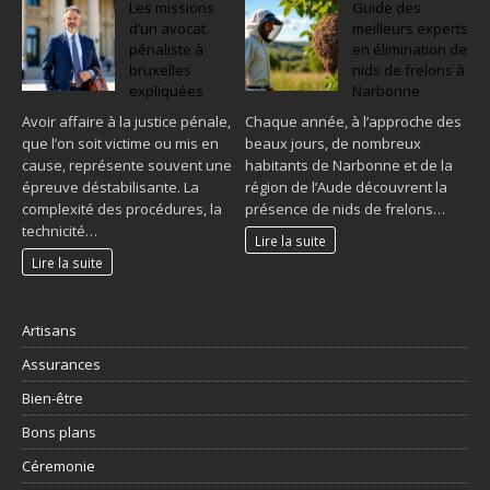
Les missions
Guide des
d’un avocat
meilleurs experts
pénaliste à
en élimination de
bruxelles
nids de frelons à
expliquées
Narbonne
Avoir affaire à la justice pénale,
Chaque année, à l’approche des
que l’on soit victime ou mis en
beaux jours, de nombreux
cause, représente souvent une
habitants de Narbonne et de la
épreuve déstabilisante. La
région de l’Aude découvrent la
complexité des procédures, la
présence de nids de frelons…
technicité…
Lire la suite
Lire la suite
Artisans
Assurances
Bien-être
Bons plans
Céremonie