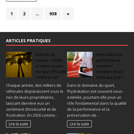
1
2
…
938
»
ARTICLES PRATIQUES
Antivols de
Hydratation et
voiture : vérités
performance
et idées reçues
sportive :
sur leur efficacité
combien d’eau
contre le vol
boire par jour ?
Chaque année, des milliers de
Dans le domaine du sport,
véhicules disparaissent sous le
l’hydratation est souvent sous-
nez de leurs propriétaires,
estimée, pourtant elle joue un
laissant derrière eux un
rôle fondamental dans la qualité
sentiment d’insécurité et de
de la performance et la
frustration. En 2026 comme…
préservation de…
Lire la suite
Lire la suite