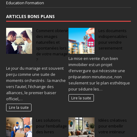
Education Formation
ARTICLES BONS PLANS
Comment obtenir
Les documents
des images
indispensables
naturelles et
pour vendre
spontanées lors
sereinement
de votre mariage
La mise en vente d’un bien
?
immobilier est un projet
Le jour du mariage est souvent
d’envergure qui nécessite une
perçu comme une suite de
préparation minutieuse, non
moments orchestrés : la marche
seulement sur le plan esthétique
vers l’autel, l’échange des
pour séduire les…
alliances, le premier baiser
Lire la suite
officiel,…
Lire la suite
Les solutions
Idées créatives
pour l’emballage
pour embellir
des livres
votre intérieur