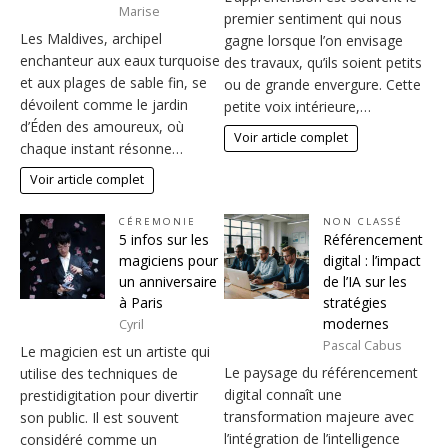
Marise
premier sentiment qui nous
Les Maldives, archipel
gagne lorsque l’on envisage
enchanteur aux eaux turquoise
des travaux, qu’ils soient petits
et aux plages de sable fin, se
ou de grande envergure. Cette
dévoilent comme le jardin
petite voix intérieure,…
d’Éden des amoureux, où
Voir article complet
chaque instant résonne…
Voir article complet
CÉREMONIE
NON CLASSÉ
5 infos sur les
Référencement
magiciens pour
digital : l’impact
un anniversaire
de l’IA sur les
à Paris
stratégies
modernes
Cyril
Pascal Cabus
Le magicien est un artiste qui
Le paysage du référencement
utilise des techniques de
digital connaît une
prestidigitation pour divertir
transformation majeure avec
son public. Il est souvent
l’intégration de l’intelligence
considéré comme un