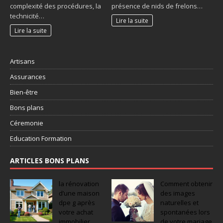
complexité des procédures, la
présence de nids de frelons…
technicité…
Lire la suite
Lire la suite
Artisans
Assurances
Bien-être
Bons plans
Céremonie
Education Formation
ARTICLES BONS PLANS
la rénovation
Comment obtenir
d’une maison
des images
dpe g après
naturelles et
votre achat
spontanées lors
immobilier
de votre mariage