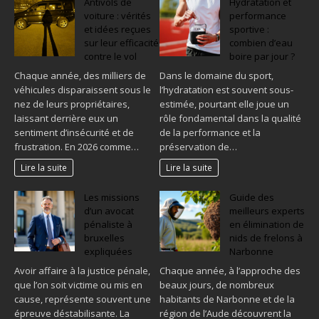
Antivols de
Hydratation et
voiture : vérités
performance
et idées reçues
sportive :
sur leur efficacité
combien d’eau
contre le vol
boire par jour ?
Chaque année, des milliers de
Dans le domaine du sport,
véhicules disparaissent sous le
l’hydratation est souvent sous-
nez de leurs propriétaires,
estimée, pourtant elle joue un
laissant derrière eux un
rôle fondamental dans la qualité
sentiment d’insécurité et de
de la performance et la
frustration. En 2026 comme…
préservation de…
Lire la suite
Lire la suite
Les missions
Guide des
d’un avocat
meilleurs experts
pénaliste à
en élimination de
bruxelles
nids de frelons à
expliquées
Narbonne
Avoir affaire à la justice pénale,
Chaque année, à l’approche des
que l’on soit victime ou mis en
beaux jours, de nombreux
cause, représente souvent une
habitants de Narbonne et de la
épreuve déstabilisante. La
région de l’Aude découvrent la