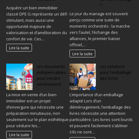
?
Acquérir un bien immobilier
Le jour du mariage est souvent
classé DPE G représente un défi
perçu comme une suite de
stimulant, mais aussi une
moments orchestrés : la marche
opportunité majeure de
vers l’autel, l’échange des
valorisation et d’amélioration du
alliances, le premier baiser
confort de vie. Ces…
officiel,…
Lire la suite
Lire la suite
Les documents
Les solutions
indispensables
pour l’emballage
pour vendre
des livres
sereinement
La mise en vente d’un bien
L’importance d’un emballage
immobilier est un projet
adapté Lors d’un
d’envergure qui nécessite une
déménagement, l’emballage des
préparation minutieuse, non
livres nécessite une attention
seulement sur le plan esthétique
particulière. Les livres sont lourds
pour séduire les…
et peuvent facilement s’abîmer
s’ils ne sont…
Lire la suite