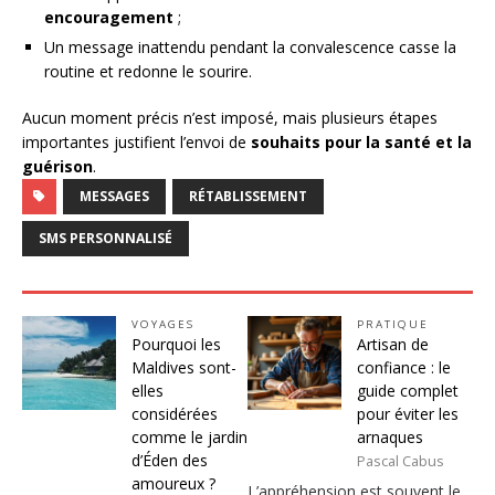
encouragement
;
Un message inattendu pendant la convalescence casse la
routine et redonne le sourire.
Aucun moment précis n’est imposé, mais plusieurs étapes
importantes justifient l’envoi de
souhaits pour la santé et la
guérison
.
MESSAGES
RÉTABLISSEMENT
SMS PERSONNALISÉ
VOYAGES
PRATIQUE
Pourquoi les
Artisan de
Maldives sont-
confiance : le
elles
guide complet
considérées
pour éviter les
comme le jardin
arnaques
d’Éden des
Pascal Cabus
amoureux ?
L’appréhension est souvent le