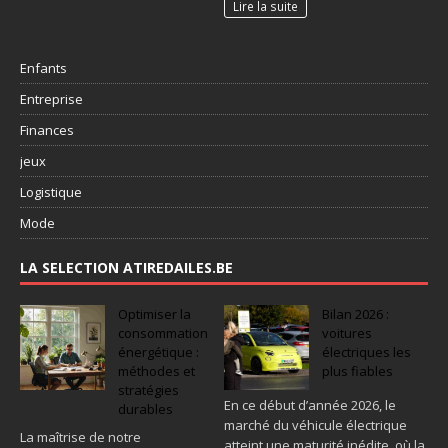
Lire la suite
Enfants
Entreprise
Finances
jeux
Logistique
Mode
LA SELECTION ATIREDAILES.BE
Optimiser la
Bilan 2026 :
consommation
voitures
énergétique :
électriques les
méthodes et
plus fiables
stratégies
En ce début d’année 2026, le
durables
marché du véhicule électrique
La maîtrise de notre
atteint une maturité inédite, où la