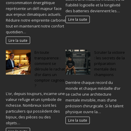
consommation énergétique
fiabilité logicielle et la longévité
représente un défi majeur face
des batteries deviennent les…
aux enjeux climatiques actuels.
Lire la suite
Réduire notre empreinte carbone
tout en maintenant notre confort
quotidien…
Lire la suite
En toute
Scruter la victoire
transparence :
: les secrets de la
comment se
préparation
déroule le rachat
mentale des
d’or dans un
champions
comptoir cagnois
Derrière chaque record du
?
monde et chaque médaille d’or
L’or, depuis toujours, incarne une
se cache une architecture
valeur refuge et un symbole de
mentale invisible, mais d’une
richesse. Nombreux sont les
précision chirurgicale. Si le talent
particuliers qui possèdent des
physique ouvre la…
bijoux, des pièces ou des
Lire la suite
objets…