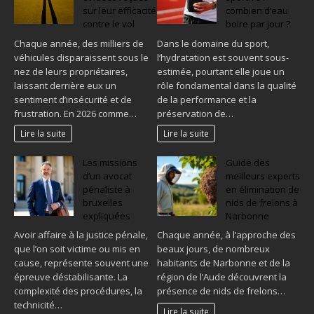
sur leur efficacité
combien d’eau
contre le vol
boire par jour ?
Chaque année, des milliers de
Dans le domaine du sport,
véhicules disparaissent sous le
l’hydratation est souvent sous-
nez de leurs propriétaires,
estimée, pourtant elle joue un
laissant derrière eux un
rôle fondamental dans la qualité
sentiment d’insécurité et de
de la performance et la
frustration. En 2026 comme…
préservation de…
Lire la suite
Lire la suite
Les missions
Guide des
d’un avocat
meilleurs experts
pénaliste à
en élimination de
bruxelles
nids de frelons à
expliquées
Narbonne
Avoir affaire à la justice pénale,
Chaque année, à l’approche des
que l’on soit victime ou mis en
beaux jours, de nombreux
cause, représente souvent une
habitants de Narbonne et de la
épreuve déstabilisante. La
région de l’Aude découvrent la
complexité des procédures, la
présence de nids de frelons…
technicité…
Lire la suite