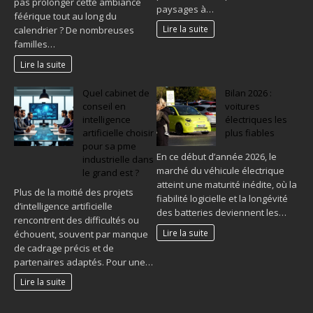
pas prolonger cette ambiance
paysages à…
féérique tout au long du
Lire la suite
calendrier ? De nombreuses
familles…
Lire la suite
Quel cabinet de
Bilan 2026 :
conseil en
voitures
intelligence
électriques les
artificielle choisir
plus fiables
pour sa pme
En ce début d’année 2026, le
industrielle dans
marché du véhicule électrique
le grand est ?
atteint une maturité inédite, où la
Plus de la moitié des projets
fiabilité logicielle et la longévité
d’intelligence artificielle
des batteries deviennent les…
rencontrent des difficultés ou
Lire la suite
échouent, souvent par manque
de cadrage précis et de
partenaires adaptés. Pour une…
Lire la suite