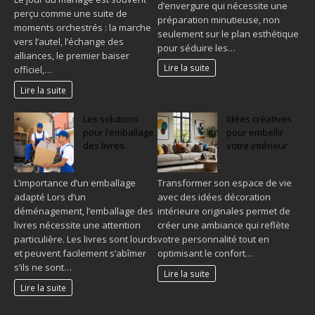
d’envergure qui nécessite une
perçu comme une suite de
préparation minutieuse, non
moments orchestrés : la marche
seulement sur le plan esthétique
vers l’autel, l’échange des
pour séduire les…
alliances, le premier baiser
Lire la suite
officiel,…
Lire la suite
Les solutions
Idées créatives
pour l’emballage
pour embellir
des livres
votre intérieur
L’importance d’un emballage
Transformer son espace de vie
adapté Lors d’un
avec des idées décoration
déménagement, l’emballage des
intérieure originales permet de
livres nécessite une attention
créer une ambiance qui reflète
particulière. Les livres sont lourds
votre personnalité tout en
et peuvent facilement s’abîmer
optimisant le confort…
s’ils ne sont…
Lire la suite
Lire la suite