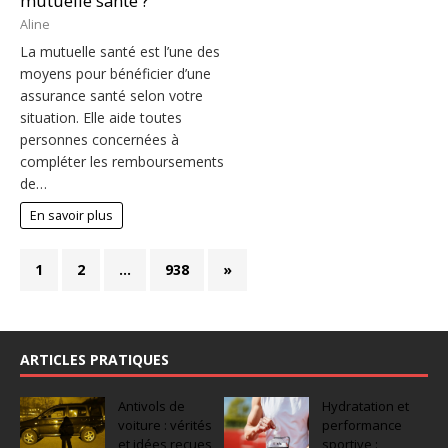
mutuelle santé ?
Aline
La mutuelle santé est l’une des
moyens pour bénéficier d’une
assurance santé selon votre
situation. Elle aide toutes
personnes concernées à
compléter les remboursements
de…
En savoir plus
1
2
…
938
»
ARTICLES PRATIQUES
Antivols de
Hydratation et
voiture : vérités
performance
et idées reçues
sportive :