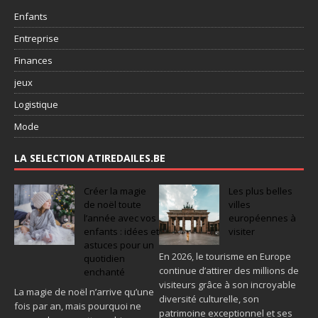
Enfants
Entreprise
Finances
jeux
Logistique
Mode
LA SELECTION ATIREDAILES.BE
Créer la magie
Les plus belles
de noël toute
villes
l’année avec vos
européennes à
enfants : idées et
visiter
astuces pour un
En 2026, le tourisme en Europe
quotidien
continue d’attirer des millions de
enchanté
visiteurs grâce à son incroyable
La magie de noël n’arrive qu’une
diversité culturelle, son
fois par an, mais pourquoi ne
patrimoine exceptionnel et ses