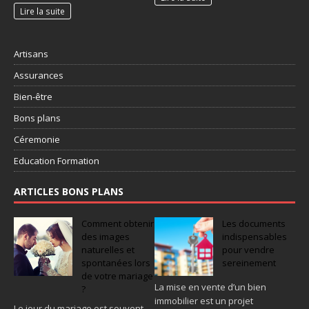
Lire la suite
Artisans
Assurances
Bien-être
Bons plans
Céremonie
Education Formation
ARTICLES BONS PLANS
Comment obtenir
Les documents
des images
indispensables
naturelles et
pour vendre
spontanées lors
sereinement
de votre mariage
La mise en vente d’un bien
?
immobilier est un projet
Le jour du mariage est souvent