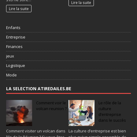
Lire la suite
Lire la suite
Enfants
Entreprise
Finances
jeux
Logistique
Mode
LA SELECTION ATIREDAILES.BE
Comment voir le
Le rôle de la
volcan reunion ?
culture
d’entreprise
dans le succès
Comment visiter un volcan dans
La culture d’entreprise est bien
l’ile de la Réunion ? Si vous êtes
plus qu’un simple ensemble de