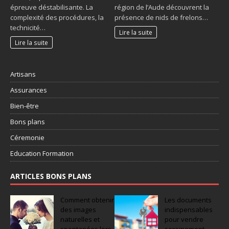
épreuve déstabilisante. La
région de l’Aude découvrent la
complexité des procédures, la
présence de nids de frelons…
technicité…
Lire la suite
Lire la suite
Artisans
Assurances
Bien-être
Bons plans
Céremonie
Education Formation
ARTICLES BONS PLANS
Comment obtenir
Les documents
des images
indispensables
naturelles et
pour vendre