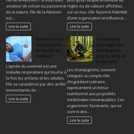
amateur de volcan ou passionné
règles ou de valeurs affichées
de la nature, l’île de la Réunion
sur un mur. Elle façonne l’identité
est…
d’une organisation et influence…
Lire la suite
Lire la suite
Quelles sont les
Les multiples
conséquences
avantages des
de l’apnée du
champignons
sommeil ?
pour la santé et
le bien-être
L’apnée du sommeil est une
Les champignons, souvent
maladie respiratoire qui touche à
relégués au simple rôle
la fois les enfants et les adultes.
d’ingrédient culinaire,
Elle se caractérise par des arrêts
représentent un trésor
momentanés de…
nutritionnel aux propriétés
Lire la suite
médicinales remarquables. Ces
organismes fascinants, qui ne
sont ni des…
Lire la suite