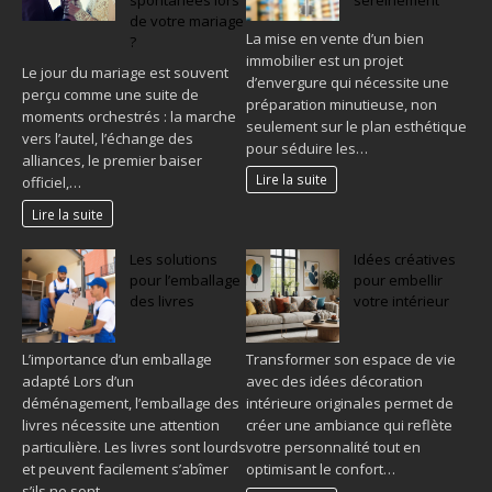
spontanées lors
sereinement
de votre mariage
La mise en vente d’un bien
?
immobilier est un projet
Le jour du mariage est souvent
d’envergure qui nécessite une
perçu comme une suite de
préparation minutieuse, non
moments orchestrés : la marche
seulement sur le plan esthétique
vers l’autel, l’échange des
pour séduire les…
alliances, le premier baiser
Lire la suite
officiel,…
Lire la suite
Les solutions
Idées créatives
pour l’emballage
pour embellir
des livres
votre intérieur
L’importance d’un emballage
Transformer son espace de vie
adapté Lors d’un
avec des idées décoration
déménagement, l’emballage des
intérieure originales permet de
livres nécessite une attention
créer une ambiance qui reflète
particulière. Les livres sont lourds
votre personnalité tout en
et peuvent facilement s’abîmer
optimisant le confort…
s’ils ne sont…