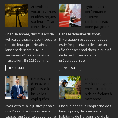
Antivols de
Hydratation et
voiture : vérités
performance
et idées reçues
sportive :
sur leur efficacité
combien d’eau
contre le vol
boire par jour ?
Chaque année, des milliers de
Dans le domaine du sport,
véhicules disparaissent sous le
l’hydratation est souvent sous-
nez de leurs propriétaires,
estimée, pourtant elle joue un
laissant derrière eux un
rôle fondamental dans la qualité
sentiment d’insécurité et de
de la performance et la
frustration. En 2026 comme…
préservation de…
Lire la suite
Lire la suite
Les missions
Guide des
d’un avocat
meilleurs experts
pénaliste à
en élimination de
bruxelles
nids de frelons à
expliquées
Narbonne
Avoir affaire à la justice pénale,
Chaque année, à l’approche des
que l’on soit victime ou mis en
beaux jours, de nombreux
cause, représente souvent une
habitants de Narbonne et de la