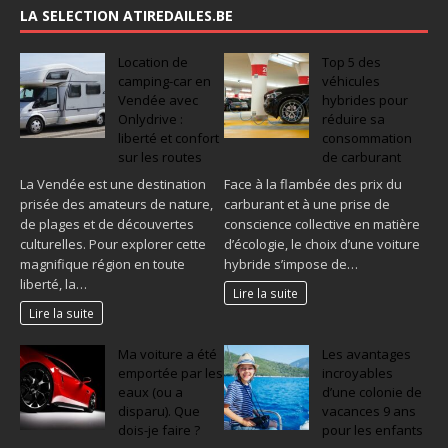
LA SELECTION ATIREDAILES.BE
Location de
Top 5 des
camping-car en
véhicules
Vendée avec
hybrides pour
Onlydrive :
réduire sa
liberté et confort
consommation
sur les routes
de carburant
La Vendée est une destination
Face à la flambée des prix du
prisée des amateurs de nature,
carburant et à une prise de
de plages et de découvertes
conscience collective en matière
culturelles. Pour explorer cette
d’écologie, le choix d’une voiture
magnifique région en toute
hybride s’impose de…
liberté, la…
Lire la suite
Lire la suite
Ma voiture a été
Les avantages
emportée par les
incroyables
eaux (ou a
d’une colonie de
disparu). Que
vacances 9 ans
dois-je faire ?
pour les enfants