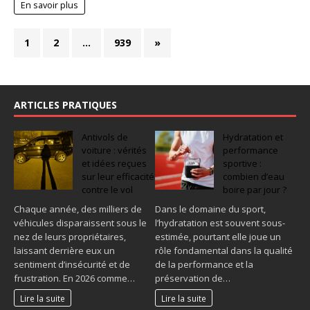
En savoir plus
1
2
…
939
»
ARTICLES PRATIQUES
Antivols de
Hydratation et
voiture : vérités
performance
et idées reçues
sportive :
sur leur efficacité
combien d’eau
contre le vol
boire par jour ?
Chaque année, des milliers de
Dans le domaine du sport,
véhicules disparaissent sous le
l’hydratation est souvent sous-
nez de leurs propriétaires,
estimée, pourtant elle joue un
laissant derrière eux un
rôle fondamental dans la qualité
sentiment d’insécurité et de
de la performance et la
frustration. En 2026 comme…
préservation de…
Lire la suite
Lire la suite