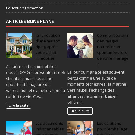
Education Formation
ARTICLES BONS PLANS
la rénovation
Comment obtenir
d’une maison
des images
dpe g après
naturelles et
votre achat
spontanées lors
immobilier
de votre mariage
?
Acquérir un bien immobilier
Le jour du mariage est souvent
classé DPE G représente un défi
perçu comme une suite de
stimulant, mais aussi une
moments orchestrés : la marche
opportunité majeure de
vers l’autel, l’échange des
valorisation et d’amélioration du
alliances, le premier baiser
confort de vie. Ces…
officiel,…
Lire la suite
Lire la suite
Les documents
Les solutions
indispensables
pour l’emballage
pour vendre
des livres