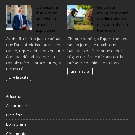
Les missions
Guide des
d’un avocat
meilleurs experts
pénaliste à
en élimination de
bruxelles
nids de frelons à
expliquées
Narbonne
Avoir affaire à la justice pénale,
Chaque année, à l’approche des
que l’on soit victime ou mis en
beaux jours, de nombreux
cause, représente souvent une
habitants de Narbonne et de la
épreuve déstabilisante. La
région de l’Aude découvrent la
complexité des procédures, la
présence de nids de frelons…
technicité…
Lire la suite
Lire la suite
Artisans
Assurances
Bien-être
Bons plans
Céremonie