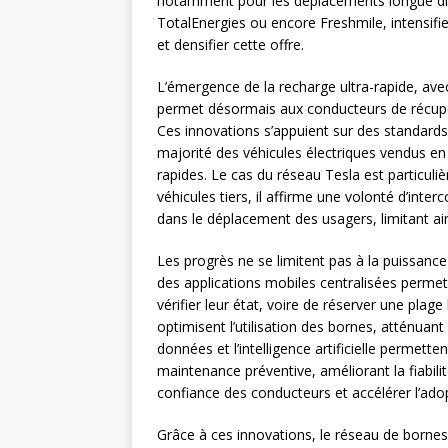
notamment pour les déplacements longue dist
TotalEnergies ou encore Freshmile, intensifien
et densifier cette offre.
L’émergence de la recharge ultra-rapide, a
permet désormais aux conducteurs de récupé
Ces innovations s’appuient sur des standard
majorité des véhicules électriques vendus en 
rapides. Le cas du réseau Tesla est particul
véhicules tiers, il affirme une volonté d’inter
dans le déplacement des usagers, limitant ai
Les progrès ne se limitent pas à la puissance
des applications mobiles centralisées permet
vérifier leur état, voire de réserver une plage
optimisent l’utilisation des bornes, atténuant le
données et l’intelligence artificielle permett
maintenance préventive, améliorant la fiabilit
confiance des conducteurs et accélérer l’adopt
Grâce à ces innovations, le réseau de borne