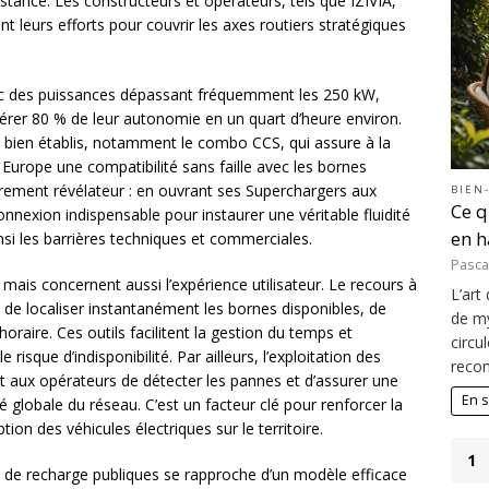
ance. Les constructeurs et opérateurs, tels que IZIVIA,
t leurs efforts pour couvrir les axes routiers stratégiques
vec des puissances dépassant fréquemment les 250 kW,
rer 80 % de leur autonomie en un quart d’heure environ.
s bien établis, notamment le combo CCS, qui assure à la
Europe une compatibilité sans faille avec les bornes
ièrement révélateur : en ouvrant ses Superchargers aux
BIEN
Ce q
connexion indispensable pour instaurer une véritable fluidité
en 
nsi les barrières techniques et commerciales.
Pasca
 mais concernent aussi l’expérience utilisateur. Le recours à
L’art
 de localiser instantanément les bornes disponibles, de
de my
 horaire. Ces outils facilitent la gestion du temps et
circu
 risque d’indisponibilité. Par ailleurs, l’exploitation des
recom
ent aux opérateurs de détecter les pannes et d’assurer une
En s
é globale du réseau. C’est un facteur clé pour renforcer la
ion des véhicules électriques sur le territoire.
1
s de recharge publiques se rapproche d’un modèle efficace