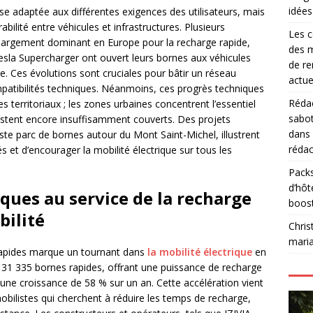
idées
e adaptée aux différentes exigences des utilisateurs, mais
abilité entre véhicules et infrastructures. Plusieurs
Les c
 largement dominant en Europe pour la recharge rapide,
des m
esla Supercharger ont ouvert leurs bornes aux véhicules
de re
e. Ces évolutions sont cruciales pour bâtir un réseau
actue
compatibilités techniques. Néanmoins, ces progrès techniques
Rédac
 territoriaux ; les zones urbaines concentrent l’essentiel
sabot
 restent encore insuffisamment couverts. Des projets
dans
te parc de bornes autour du Mont Saint-Michel, illustrent
rédac
s et d’encourager la mobilité électrique sur tous les
Packs
d’hôt
ques au service de la recharge
boos
bilité
Chris
mari
apides marque un tournant dans
la mobilité électrique
en
e 31 335 bornes rapides, offrant une puissance de recharge
 une croissance de 58 % sur un an. Cette accélération vient
ilistes qui cherchent à réduire les temps de recharge,