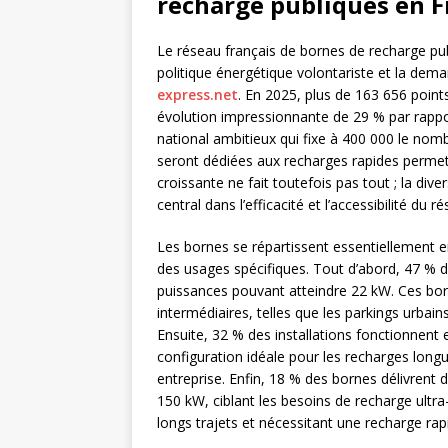
recharge publiques en F
Le réseau français de bornes de recharge pu
politique énergétique volontariste et la dem
express.net
. En 2025, plus de 163 656 point
évolution impressionnante de 29 % par rappor
national ambitieux qui fixe à 400 000 le nom
seront dédiées aux recharges rapides permetta
croissante ne fait toutefois pas tout ; la diver
central dans l’efficacité et l’accessibilité du r
Les bornes se répartissent essentiellement e
des usages spécifiques. Tout d’abord, 47 % des
puissances pouvant atteindre 22 kW. Ces bor
intermédiaires, telles que les parkings urbain
Ensuite, 32 % des installations fonctionnen
configuration idéale pour les recharges long
entreprise. Enfin, 18 % des bornes délivrent
150 kW, ciblant les besoins de recharge ultr
longs trajets et nécessitant une recharge ra