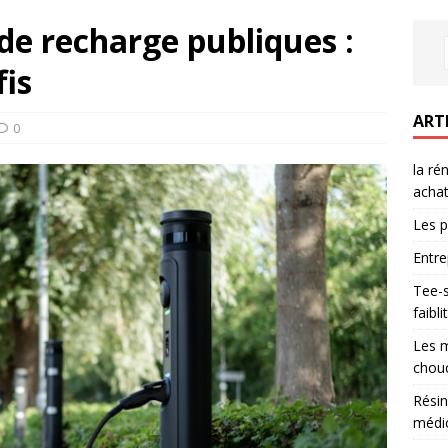
 de recharge publiques :
fis
ART
0
la ré
achat
Les p
Entre
Tee-s
faibl
Les m
chouc
Résin
médic