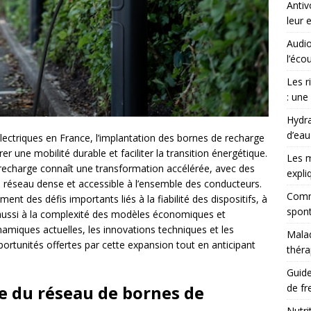
Antiv
leur 
Audio
l’éco
Les r
: une
Hydra
d’eau
ectriques en France, l’implantation des bornes de recharge
 une mobilité durable et faciliter la transition énergétique.
Les m
 recharge connaît une transformation accélérée, avec des
expli
n réseau dense et accessible à l’ensemble des conducteurs.
Comme
 des défis importants liés à la fiabilité des dispositifs, à
spont
is aussi à la complexité des modèles économiques et
amiques actuelles, les innovations techniques et les
Malad
portunités offertes par cette expansion tout en anticipant
théra
Guide
e du réseau de bornes de
de fr
Nutri