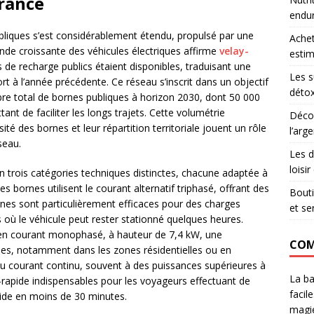
rance
endu
bliques s’est considérablement étendu, propulsé par une
Achet
ande croissante des véhicules électriques affirme
velay-
estim
s de recharge publics étaient disponibles, traduisant une
Les s
t à l’année précédente. Ce réseau s’inscrit dans un objectif
détox
bre total de bornes publiques à horizon 2030, dont 50 000
nt de faciliter les longs trajets. Cette volumétrie
Décou
sité des bornes et leur répartition territoriale jouent un rôle
l’arg
éseau.
Les d
loisi
n trois catégories techniques distinctes, chacune adaptée à
 bornes utilisent le courant alternatif triphasé, offrant des
Bouti
nes sont particulièrement efficaces pour des charges
et se
s où le véhicule peut rester stationné quelques heures.
t en courant monophasé, à hauteur de 7,4 kW, une
COM
ues, notamment dans les zones résidentielles ou en
 du courant continu, souvent à des puissances supérieures à
La ba
a-rapide indispensables pour les voyageurs effectuant de
facil
pide en moins de 30 minutes.
magie