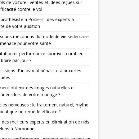
ols de voiture : vérités et idées reçues sur
efficacité contre le vol
prothésiste à Poitiers : des experts à
ute de votre audition
isques méconnus du mode de vie sédentaire
 menace pour votre santé
tation et performance sportive : combien
 boire par jour ?
issions d’un avocat pénaliste à bruxelles
quées
nt obtenir des images naturelles et
anées lors de votre mariage ?
ies nerveuses : le traitement naturel, mythe
peutique ou remède efficace ?
 des meilleurs experts en élimination de nids
elons à Narbonne
tion et performance : manger pour gagner en