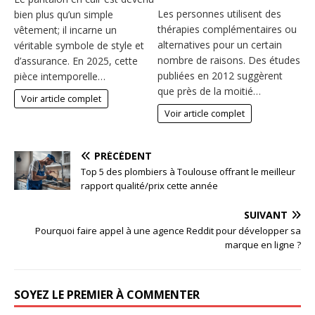
Les personnes utilisent des
bien plus qu’un simple
thérapies complémentaires ou
vêtement; il incarne un
alternatives pour un certain
véritable symbole de style et
nombre de raisons. Des études
d’assurance. En 2025, cette
publiées en 2012 suggèrent
pièce intemporelle…
que près de la moitié…
Voir article complet
Voir article complet
PRÉCÉDENT
Top 5 des plombiers à Toulouse offrant le meilleur
rapport qualité/prix cette année
SUIVANT
Pourquoi faire appel à une agence Reddit pour développer sa
marque en ligne ?
SOYEZ LE PREMIER À COMMENTER