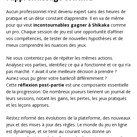
Aucun professionnel n’est devenu expert sans des heures de
pratique et un désir constant d’apprendre. Il en va de même
pour qui veut
incontournables gagner à Shikaka
comme
un pro. Chaque session de jeu est une opportunité d’affiner
vos compétences, de tester de nouvelles hypothèses et de
mieux comprendre les nuances des jeux.
Ne vous contentez pas de répéter les mêmes actions.
Analysez vos parties, identifiez ce qui a fonctionné et ce qui n’a
pas marché. Y avait-il une meilleure décision à prendre ?
Auriez-vous pu gérer votre bankroll différemment ?
Cette
réflexion post-partie
est une composante essentielle
de la progression. De nombreux joueurs tiennent un journal de
leurs sessions, notant les gains, les pertes, les jeux pratiqués
et les leçons apprises.
Restez informé des évolutions de la plateforme, des nouveaux
jeux et des mises à jour des règles. Le monde du jeu en ligne
est dynamique, et se tenir au courant vous donne un