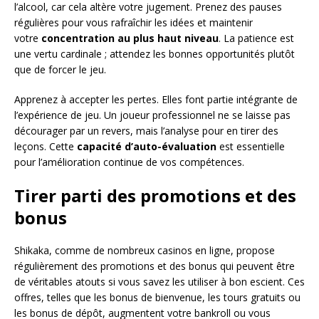
l’alcool, car cela altère votre jugement. Prenez des pauses
régulières pour vous rafraîchir les idées et maintenir
votre
concentration au plus haut niveau
. La patience est
une vertu cardinale ; attendez les bonnes opportunités plutôt
que de forcer le jeu.
Apprenez à accepter les pertes. Elles font partie intégrante de
l’expérience de jeu. Un joueur professionnel ne se laisse pas
décourager par un revers, mais l’analyse pour en tirer des
leçons. Cette
capacité d’auto-évaluation
est essentielle
pour l’amélioration continue de vos compétences.
Tirer parti des promotions et des
bonus
Shikaka, comme de nombreux casinos en ligne, propose
régulièrement des promotions et des bonus qui peuvent être
de véritables atouts si vous savez les utiliser à bon escient. Ces
offres, telles que les bonus de bienvenue, les tours gratuits ou
les bonus de dépôt, augmentent votre bankroll ou vous