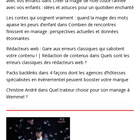
avec vos enfants
dans
Créer la magie de noël toute l’année
avec vos enfants : idées et astuces pour un quotidien enchanté
Les contes qui soignent vraiment : quand la magie des mots
apaise les peurs d’enfant
dans
Combien de rencontres
finissent en mariage : perspectives actuelles et données
étonnantes
Rédacteurs web : Gare aux erreurs classiques qui sabotent
votre contenu ! | Rédaction de contenus
dans
Quels sont les
erreurs classiques des rédacteurs web ?
Packs backlinks
dans
4 façons dont les agences d’hôtesses
spécialisées en événementiel peuvent booster votre marque
Christine André
dans
Quel traiteur choisir pour son mariage à
Wemmel ?