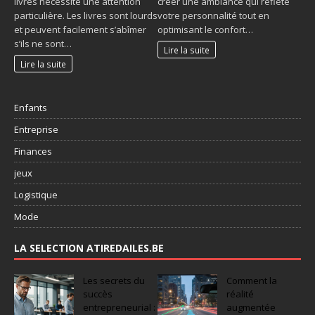
livres nécessite une attention
créer une ambiance qui reflète
particulière. Les livres sont lourds
votre personnalité tout en
et peuvent facilement s’abîmer
optimisant le confort…
s’ils ne sont…
Lire la suite
Lire la suite
Enfants
Entreprise
Finances
jeux
Logistique
Mode
LA SELECTION ATIREDAILES.BE
Les secrets du
Comment la
succès
réalité
entrepreneurial :
augmentée