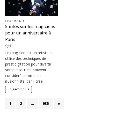
CÉREMONIE
5 infos sur les magiciens
pour un anniversaire à
Paris
Cyril
Le magicien est un artiste qui
utilise des techniques de
prestidigitation pour divertir
son public. Il est souvent
considéré comme un
illusionniste, car il crée…
En savoir plus
1
2
…
935
»