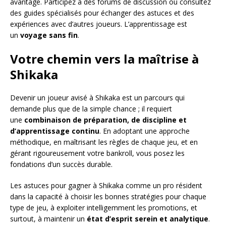
avantage. Participez à des forums de discussion ou consultez
des guides spécialisés pour échanger des astuces et des
expériences avec d’autres joueurs. L’apprentissage est
un
voyage sans fin
.
Votre chemin vers la maîtrise à
Shikaka
Devenir un joueur avisé à Shikaka est un parcours qui
demande plus que de la simple chance ; il requiert
une
combinaison de préparation, de discipline et
d’apprentissage continu
. En adoptant une approche
méthodique, en maîtrisant les règles de chaque jeu, et en
gérant rigoureusement votre bankroll, vous posez les
fondations d’un succès durable.
Les astuces pour gagner à Shikaka comme un pro résident
dans la capacité à choisir les bonnes stratégies pour chaque
type de jeu, à exploiter intelligemment les promotions, et
surtout, à maintenir un
état d’esprit serein et analytique
.