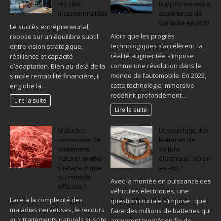
les clés
transforme notre
incontournables
expérience de
conduite en 2025
Le succès entrepreneurial
Alors que les progrès
repose sur un équilibre subtil
technologiques s’accélèrent, la
entre vision stratégique,
réalité augmentée s’impose
résilience et capacité
comme une révolution dans le
d’adaptation. Bien au-delà de la
monde de l’automobile. En 2025,
simple rentabilité financière, il
cette technologie immersive
englobe la…
redéfinit profondément…
Lire la suite
Lire la suite
Maladies
Le recyclage des
nerveuses : le
batteries de
traitement
voiture
naturel, mythe
électrique : où en
thérapeutique
est-on ?
ou remède
Avec la montée en puissance des
efficace ?
véhicules électriques, une
Face à la complexité des
question cruciale s’impose : que
maladies nerveuses, le recours
faire des millions de batteries qui
aux traitements naturels suscite
arriveront bientôt en fin de…