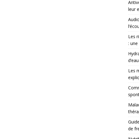
Antiv
leur 
Audio
l’éco
Les r
: une
Hydra
d’eau
Les m
expli
Comme
spont
Malad
théra
Guide
de fr
Nutri