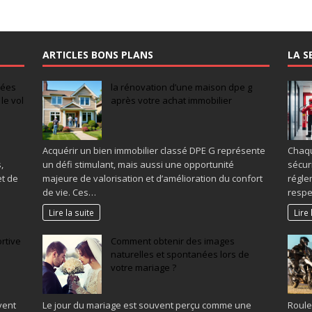
ARTICLES BONS PLANS
LA S
idées
la rénovation d’une maison dpe g
le vol
après votre achat immobilier
Acquérir un bien immobilier classé DPE G représente
Chaqu
,
un défi stimulant, mais aussi une opportunité
sécur
et de
majeure de valorisation et d’amélioration du confort
régle
de vie. Ces…
respe
Lire la suite
Lire 
rtive
Comment obtenir des images
naturelles et spontanées lors de
votre mariage ?
vent
Le jour du mariage est souvent perçu comme une
Roule