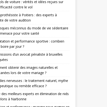
ols de voiture : vérités et idées reçues sur
efficacité contre le vol
prothésiste à Poitiers : des experts à
ute de votre audition
isques méconnus du mode de vie sédentaire
 menace pour votre santé
tation et performance sportive : combien
 boire par jour ?
issions d’un avocat pénaliste à bruxelles
quées
nt obtenir des images naturelles et
anées lors de votre mariage ?
ies nerveuses : le traitement naturel, mythe
peutique ou remède efficace ?
 des meilleurs experts en élimination de nids
elons à Narbonne
tion et performance : manger pour gagner en