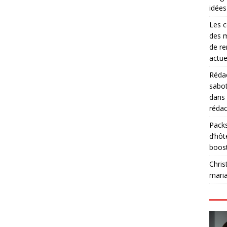
idées
Les c
des m
de re
actue
Rédac
sabot
dans
rédac
Packs
d’hôt
boos
Chris
mari