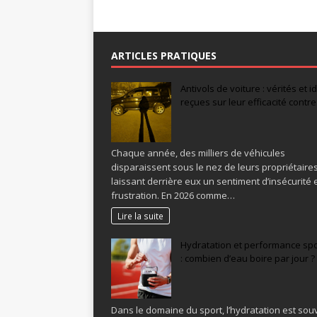
ARTICLES PRATIQUES
Antivols de voiture : vérités et 
reçues sur leur efficacité contre 
Chaque année, des milliers de véhicules
disparaissent sous le nez de leurs propriétaires
laissant derrière eux un sentiment d’insécurité 
frustration. En 2026 comme…
Lire la suite
Hydratation et performance spo
: combien d’eau boire par jour ?
Dans le domaine du sport, l’hydratation est sou