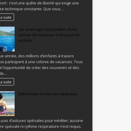
ort : c’est une quête de liberté qui exige une
ise technique constante. Que vous…
la suite
Les avantages incroyables d’une
colonie de vacances 9 ans pour les
enfants
e année, des millions d’enfants à travers
ope participent à une colonie de vacances. Tous
t l’opportunité de créer des souvenirs et des
 de…
la suite
Différentes formes de méditation
y a pas d’astuces spéciales pour méditer; aucune
re spéciale ni rythme respiratoire n’est requis.