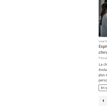
SANT
Expl
chir
Pasca
La ch
évolu
plus 
perso
En s
1