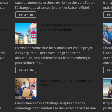
mental
suite de moments orchestrés : la marche vers l’autel,
transp
ation
l’échange des alliances, le premier baiser officiel,…
maîtr
Lire la suite
Lire 
Les documents indispensables pour
vendre sereinement
ste à
La mise en vente d’un bien immobilier est un projet
Chaqu
time
d’envergure qui nécessite une préparation
l’Eur
uve
minutieuse, non seulement sur le plan esthétique
auron
a
pour séduire les…
amis
Lire la suite
Lire 
Les solutions pour l’emballage des
livres
L’importance d’un emballage adapté Lors d’un
Il n’
e
déménagement, l’emballage des livres nécessite une
postu