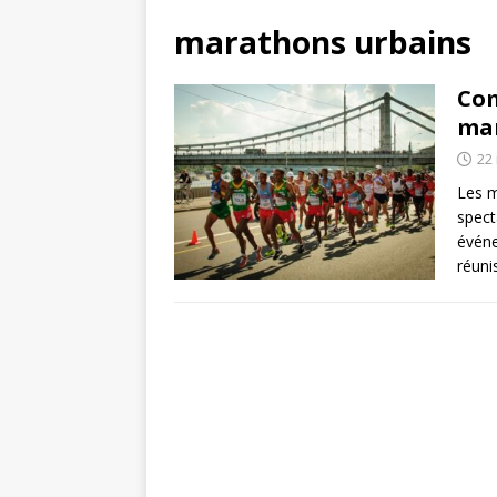
marathons urbains
Com
mar
22
Les m
spect
événe
réuni