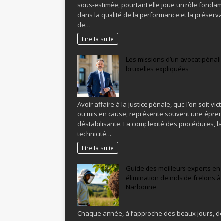
sous-estimée, pourtant elle joue un rôle fonda
dans la qualité de la performance et la préserv
de…
Lire la suite
Les missions d’un avocat pénali
bruxelles expliquées
Avoir affaire à la justice pénale, que l’on soit vic
ou mis en cause, représente souvent une épre
déstabilisante. La complexité des procédures, l
technicité…
Lire la suite
Guide des meilleurs experts en
élimination de nids de frelons à
Narbonne
Chaque année, à l’approche des beaux jours, d