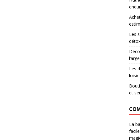
endu
Achet
estim
Les s
détox
Décou
l’arg
Les d
loisi
Bouti
et se
COM
La ba
facil
magie