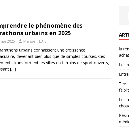
prendre le phénomène des
athons urbains en 2025
ART
 mai 2025
Marise
0
la ré
arathons urbains connaissent une croissance
achat
aculaire, devenant bien plus que de simples courses. Ces
ments transforment les villes en terrains de sport ouverts,
Les p
ssant
[…]
Entre
Tee-s
faibl
Les m
chouc
Résin
médic