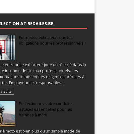
ELECTION ATIREDAILES.BE
Entreprise extincteur : quelles
obligations pour les professionnels ?
e entreprise extincteur joue un rôle clé dans la
ité incendie des locaux professionnels. Les
mentations imposent des exigences précises à
cter. Employeurs et responsables…
la suite
Perfectionnez votre conduite :
astuces essentielles pour les
balades à moto
r à moto est bien plus qu’un simple mode de