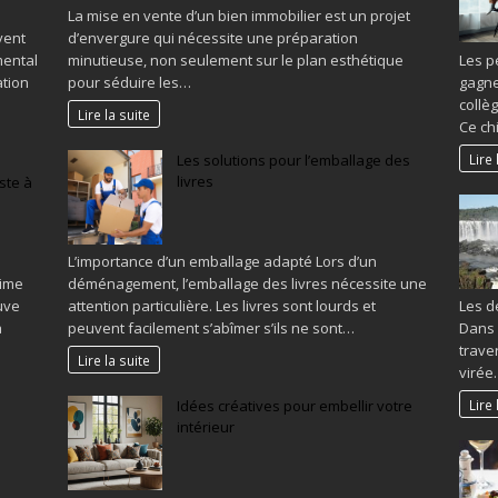
La mise en vente d’un bien immobilier est un projet
vent
d’envergure qui nécessite une préparation
mental
minutieuse, non seulement sur le plan esthétique
Les p
ation
pour séduire les…
gagne
collè
Lire la suite
Ce ch
Lire 
Les solutions pour l’emballage des
livres
ste à
L’importance d’un emballage adapté Lors d’un
time
déménagement, l’emballage des livres nécessite une
uve
attention particulière. Les livres sont lourds et
Les de
a
peuvent facilement s’abîmer s’ils ne sont…
Dans 
trave
Lire la suite
virée
Lire 
Idées créatives pour embellir votre
intérieur