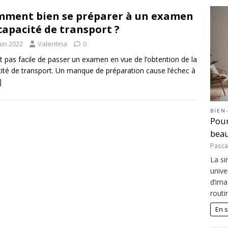
ment bien se préparer à un examen
capacité de transport ?
uin 2022
Valentina
0
est pas facile de passer un examen en vue de l’obtention de la
ité de transport. Un manque de préparation cause l’échec à
]
BIEN
Pour
bea
Pasca
La si
unive
d’ima
routi
En s