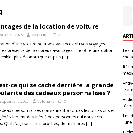
a
ntages de la location de voiture
 octobre 2025
Valentina
0
ART
cation d’une voiture pour vos vacances ou vos voyages
aires présente de nombreux avantages. Elle offre une option
Les m
flexible, plus économique et plus
[…]
chouc
Résin
médic
Antiv
est-ce qui se cache derrière la grande
leur 
ularité des cadeaux personnalisés ?
Audio
 septembre 2025
Valentina
0
l’éco
adeaux personnalisés conviennent à toutes les occasions et
Les r
généralement destinés à des personnes qui nous sont
: une
s. Qu’il s’agisse d’amis proches, de membres
[…]
Hydra