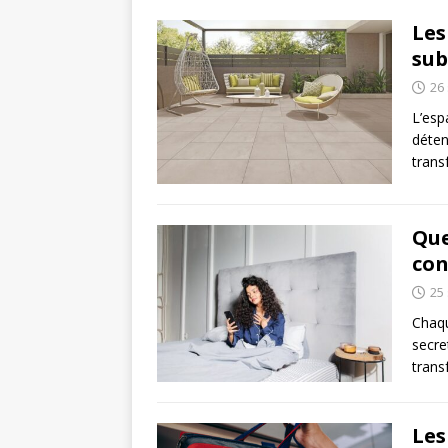
Les
sub
26
L’esp
déten
trans
Que
con
25
Chaqu
secre
trans
Les