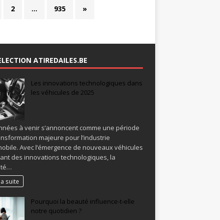
2
…
935
»
ELECTION ATIREDAILES.BE
Les innovations technologiques dans
les véhicules de 2025
nnées à venir s’annoncent comme une période
ansformation majeure pour l’industrie
obile. Avec l’émergence de nouveaux véhicules
rant des innovations technologiques, la
ité…
la suite
Pourquoi la beauté influence-t-elle
notre quotidien ?