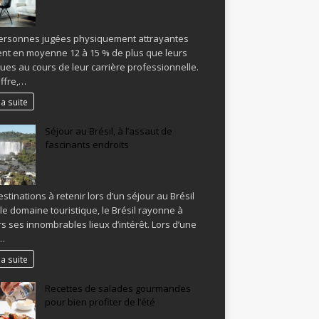
ersonnes jugées physiquement attrayantes
nt en moyenne 12 à 15 % de plus que leurs
gues au cours de leur carrière professionnelle.
iffre,…
la suite
Séjour au Brésil, à l’assaut de
fascinants endroits
stinations à retenir lors d’un séjour au Brésil
le domaine touristique, le Brésil rayonne à
rs ses innombrables lieux d’intérêt. Lors d’une
…
la suite
Recettes de salades gourmandes
pour bien profiter de l’été