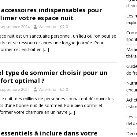
d’eau
 accessoires indispensables pour
Les m
limer votre espace nuit
expli
 septembre 2024
Valentina
0
Comme
ace nuit est un sanctuaire personnel, un lieu où l’on peut se
spont
dre et se ressourcer après une longue journée. Pour
former cet endroit en
[…]
Malad
théra
Guide
l type de sommier choisir pour un
de fr
fort optimal ?
Nutri
 septembre 2024
Valentina
0
endu
e nuit, des milliers de personnes souhaitent découvrir les
Achet
ts d’une bonne nuit de sommeil. Pour bien dormir et
estim
former votre chambre en un havre
[…]
Les s
détox
 essentiels à inclure dans votre
Décou