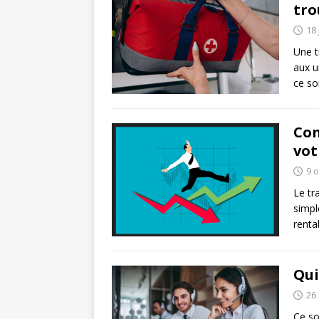
tro
18 
Une t
aux u
ce so
Com
vot
9 
Le tr
simpl
renta
Qui
26 
Ce so