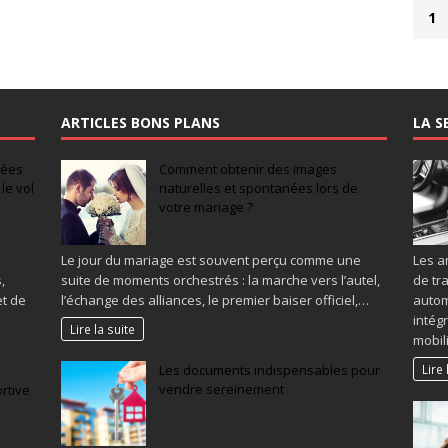
1
ARTICLES BONS PLANS
LA S
idées
Comment obtenir des images
le vol
naturelles et spontanées lors de
votre mariage ?
Le jour du mariage est souvent perçu comme une
Les a
,
suite de moments orchestrés : la marche vers l’autel,
de tr
et de
l’échange des alliances, le premier baiser officiel,…
autom
intég
Lire la suite
mobil
Lire 
Les documents indispensables pour
vendre sereinement
rtive