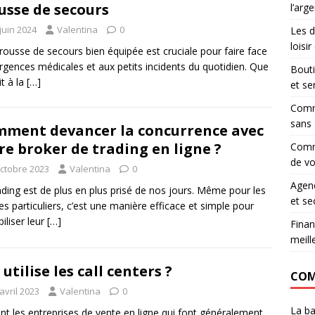
usse de secours
l’arg
juin 2024
Valentina
0
Les d
loisi
rousse de secours bien équipée est cruciale pour faire face
rgences médicales et aux petits incidents du quotidien. Que
Bouti
it à la
[…]
et se
Comme
sans 
ment devancer la concurrence avec
re broker de trading en ligne ?
Comm
de vo
octobre 2023
Valentina
0
Agenc
ading est de plus en plus prisé de nos jours. Même pour les
et se
es particuliers, c’est une manière efficace et simple pour
biliser leur
[…]
Finan
meill
 utilise les call centers ?
COM
avril 2023
Valentina
0
La ba
nt les entreprises de vente en ligne qui font généralement