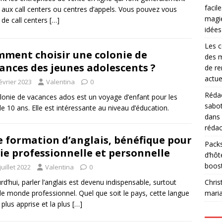
facil
 aux call centers ou centres d’appels. Vous pouvez vous
magie
r de call centers
[…]
idées
Les c
ment choisir une colonie de
des m
ances des jeunes adolescents ?
de re
actue
évrier 2023
Valentina
0
Rédac
lonie de vacances ados est un voyage d’enfant pour les
sabot
de 10 ans. Elle est intéressante au niveau d’éducation.
dans
rédac
 formation d’anglais, bénéfique pour
Packs
vie professionnelle et personnelle
d’hôt
boos
juillet 2022
Valentina
0
rd’hui, parler l’anglais est devenu indispensable, surtout
Chris
le monde professionnel. Quel que soit le pays, cette langue
mari
a plus apprise et la plus
[…]