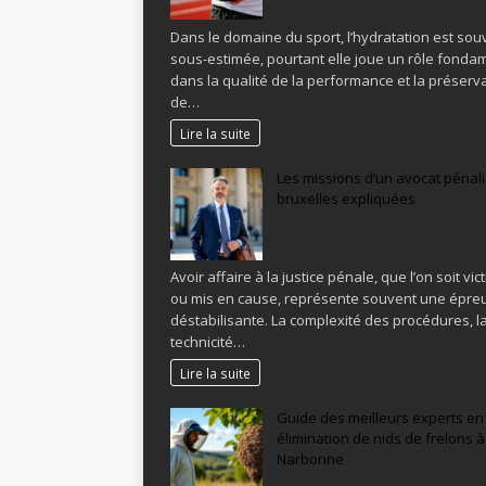
Dans le domaine du sport, l’hydratation est sou
sous-estimée, pourtant elle joue un rôle fonda
dans la qualité de la performance et la préserv
de…
Lire la suite
Les missions d’un avocat pénali
bruxelles expliquées
Avoir affaire à la justice pénale, que l’on soit vic
ou mis en cause, représente souvent une épre
déstabilisante. La complexité des procédures, l
technicité…
Lire la suite
Guide des meilleurs experts en
élimination de nids de frelons à
Narbonne