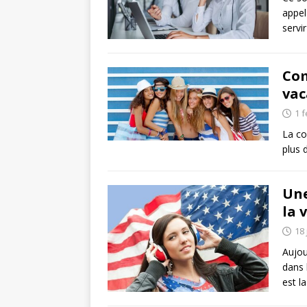
appel
servi
Com
vac
1 f
La co
plus 
Une
la 
18 
Aujou
dans 
est l