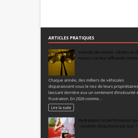
ARTICLES PRATIQUES
Antivols de voiture : vérités et 
reçues sur leur efficacité contre 
Chaque année, des milliers de véhicules
disparaissent sous le nez de leurs propriétaires
laissant derrière eux un sentiment d’insécurité 
frustration. En 2026 comme…
Lire la suite
Hydratation et performance spo
: combien d’eau boire par jour ?