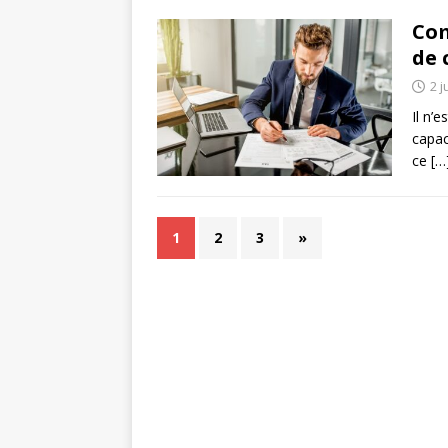
Com
de 
2 j
Il n’
capac
ce
[…
1
2
3
»