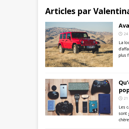
Articles par
Valentin
Ava
24
La lo
d’aff
plus 
Qu’
pop
21
Les c
sont 
chère