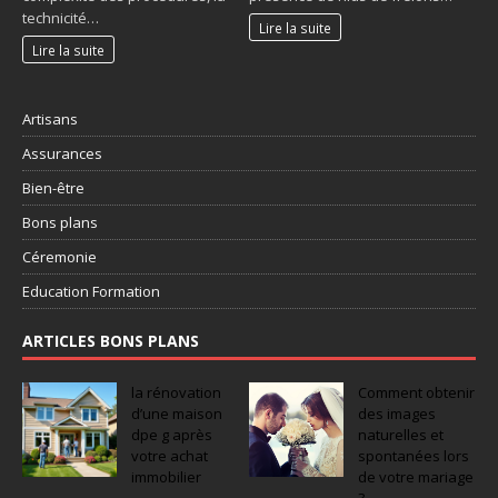
technicité…
Lire la suite
Lire la suite
Artisans
Assurances
Bien-être
Bons plans
Céremonie
Education Formation
ARTICLES BONS PLANS
la rénovation
Comment obtenir
d’une maison
des images
dpe g après
naturelles et
votre achat
spontanées lors
immobilier
de votre mariage