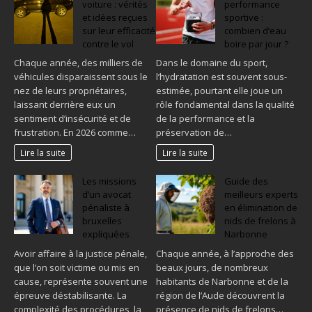
voiture : vérités
performance
et idées reçues
sportive :
sur leur efficacité
combien d’eau
contre le vol
boire par jour ?
Chaque année, des milliers de
Dans le domaine du sport,
véhicules disparaissent sous le
l’hydratation est souvent sous-
nez de leurs propriétaires,
estimée, pourtant elle joue un
laissant derrière eux un
rôle fondamental dans la qualité
sentiment d’insécurité et de
de la performance et la
frustration. En 2026 comme…
préservation de…
Lire la suite
Lire la suite
Les missions
Guide des
d’un avocat
meilleurs experts
pénaliste à
en élimination de
bruxelles
nids de frelons à
expliquées
Narbonne
Avoir affaire à la justice pénale,
Chaque année, à l’approche des
que l’on soit victime ou mis en
beaux jours, de nombreux
cause, représente souvent une
habitants de Narbonne et de la
épreuve déstabilisante. La
région de l’Aude découvrent la
complexité des procédures, la
présence de nids de frelons…