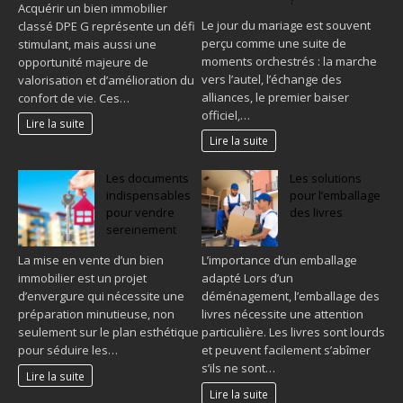
?
Acquérir un bien immobilier
Le jour du mariage est souvent
classé DPE G représente un défi
perçu comme une suite de
stimulant, mais aussi une
moments orchestrés : la marche
opportunité majeure de
vers l’autel, l’échange des
valorisation et d’amélioration du
alliances, le premier baiser
confort de vie. Ces…
officiel,…
Lire la suite
Lire la suite
Les documents
Les solutions
indispensables
pour l’emballage
pour vendre
des livres
sereinement
La mise en vente d’un bien
L’importance d’un emballage
immobilier est un projet
adapté Lors d’un
d’envergure qui nécessite une
déménagement, l’emballage des
préparation minutieuse, non
livres nécessite une attention
seulement sur le plan esthétique
particulière. Les livres sont lourds
pour séduire les…
et peuvent facilement s’abîmer
s’ils ne sont…
Lire la suite
Lire la suite