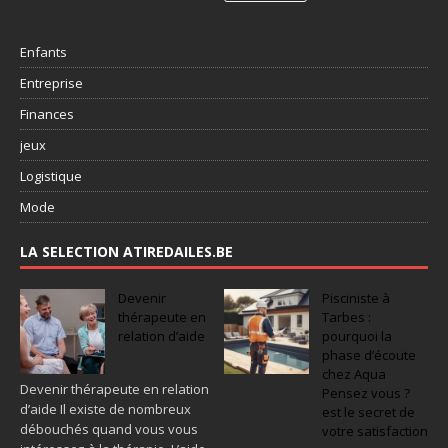
Enfants
Entreprise
Finances
jeux
Logistique
Mode
LA SELECTION ATIREDAILES.BE
Devenir
Pisciniste à
thérapeute en
Tarbes :
relation d’aide
pourquoi la
phase d’écoute
chez Aqua
Devenir thérapeute en relation
Pensez vous ?
d’aide Il existe de nombreux
est le secret de
débouchés quand vous vous
votre satisfaction