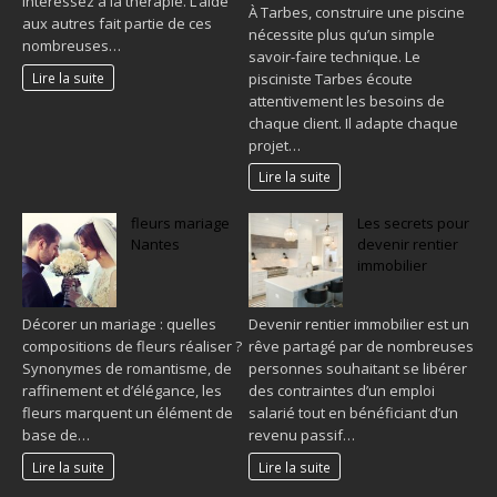
intéressez à la thérapie. L’aide
À Tarbes, construire une piscine
aux autres fait partie de ces
nécessite plus qu’un simple
nombreuses…
savoir-faire technique. Le
pisciniste Tarbes écoute
Lire la suite
attentivement les besoins de
chaque client. Il adapte chaque
projet…
Lire la suite
fleurs mariage
Les secrets pour
Nantes
devenir rentier
immobilier
Décorer un mariage : quelles
Devenir rentier immobilier est un
compositions de fleurs réaliser ?
rêve partagé par de nombreuses
Synonymes de romantisme, de
personnes souhaitant se libérer
raffinement et d’élégance, les
des contraintes d’un emploi
fleurs marquent un élément de
salarié tout en bénéficiant d’un
base de…
revenu passif…
Lire la suite
Lire la suite